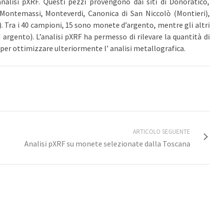
nalisi pXRF. Questi pezzi provengono dai siti di Donoratico,
Montemassi, Monteverdi, Canonica di San Niccolò (Montieri),
. Tra i 40 campioni, 15 sono monete d’argento, mentre gli altri
d argento). L’analisi pXRF ha
permesso
di rilevare la quantità
di
a per ottimizzare ulteriormente l’
analisi
metallografica
.
ARTICOLO SEGUENTE
Analisi pXRF su monete selezionate dalla Toscana