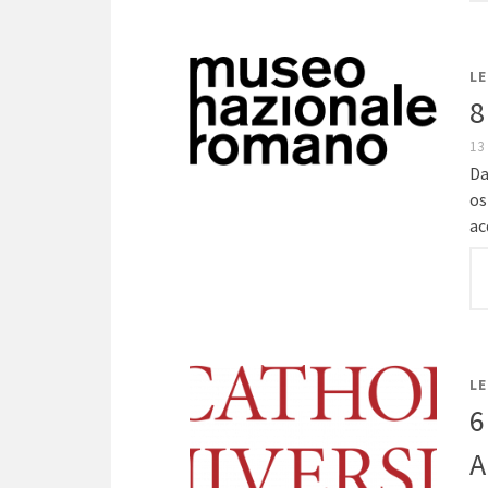
LE
8
13
Da
os
ac
LE
6
A