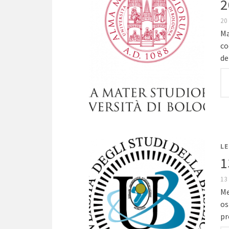
2
20
Ma
co
de
LE
1
13
Me
os
pr