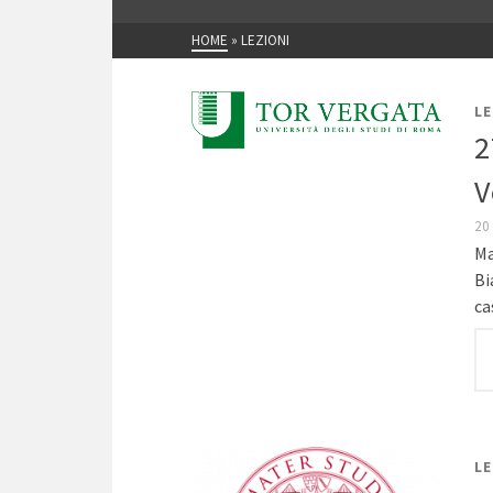
HOME
»
LEZIONI
LE
2
V
20
Ma
Bi
ca
LE