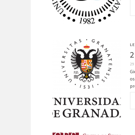
LE
2
29
Gi
os
pr