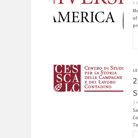
5 
Me
of
pr
LE
2
S
3 
Sa
Co
Te