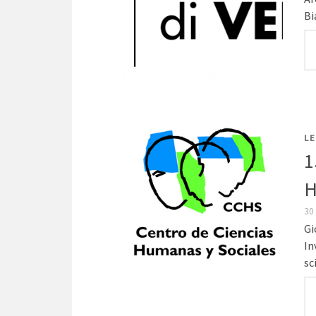
Bi
LE
1
H
30
Gi
In
sc