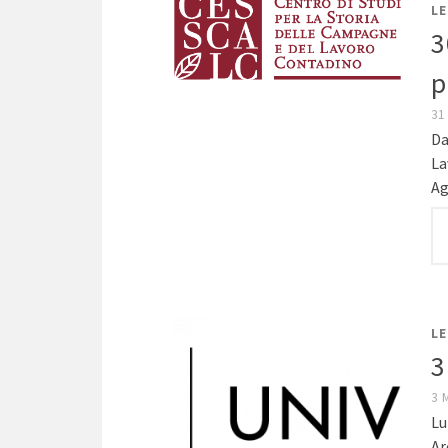
LE
3
p
31
Da
La
Ag
LE
3
3 
Lu
Ar