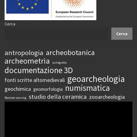
Cerca
Cerca
archeobotanica
antropologia
archeometria
cartografia
documentazione 3D
geoarcheologia
fonti scritte altomedievali
numismatica
geochimica
geomorfologia
studio della ceramica
zooarcheologia
Remote sensing
Video
Player