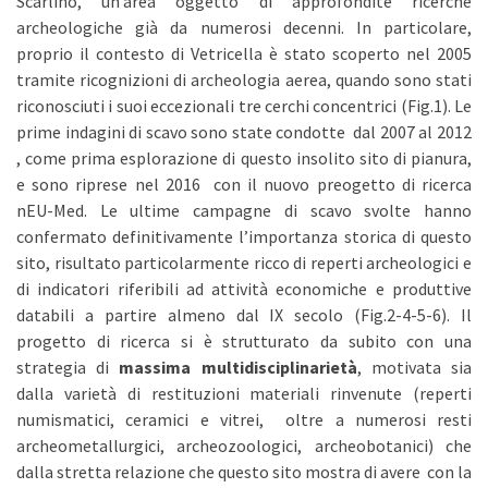
Scarlino, un’area oggetto di approfondite ricerche
archeologiche già da numerosi decenni. In particolare,
proprio il contesto di Vetricella è stato scoperto nel 2005
tramite ricognizioni di archeologia aerea, quando sono stati
riconosciuti i suoi eccezionali tre cerchi concentrici (Fig.1). Le
prime indagini di scavo sono state condotte dal 2007 al 2012
, come prima esplorazione di questo insolito sito di pianura,
e sono riprese nel 2016 con il nuovo preogetto di ricerca
nEU-Med. Le ultime campagne di scavo svolte hanno
confermato definitivamente l’importanza storica di questo
sito, risultato particolarmente ricco di reperti archeologici e
di indicatori riferibili ad attività economiche e produttive
databili a partire almeno dal IX secolo (Fig.2-4-5-6). Il
progetto di ricerca si è strutturato da subito con una
strategia di
massima multidisciplinarietà
, motivata sia
dalla varietà di restituzioni materiali rinvenute (reperti
numismatici, ceramici e vitrei, oltre a numerosi resti
archeometallurgici, archeozoologici, archeobotanici) che
dalla stretta relazione che questo sito mostra di avere con la