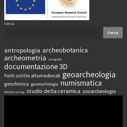
Cerca
Cerca
archeobotanica
antropologia
archeometria
cartografia
documentazione 3D
geoarcheologia
fonti scritte altomedievali
numismatica
geochimica
geomorfologia
studio della ceramica
zooarcheologia
Remote sensing
Video
Player