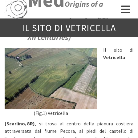
Origins of a
new economic union (VII-
IL SITO DI VETRICELLA
XII centuries)
Il sito di
Vetricella
(Fig.1) Vetricella
(Scarlino,GR)
, si trova al centro della pianura costiera
attraversata dal fiume Pecora, ai piedi del castello di