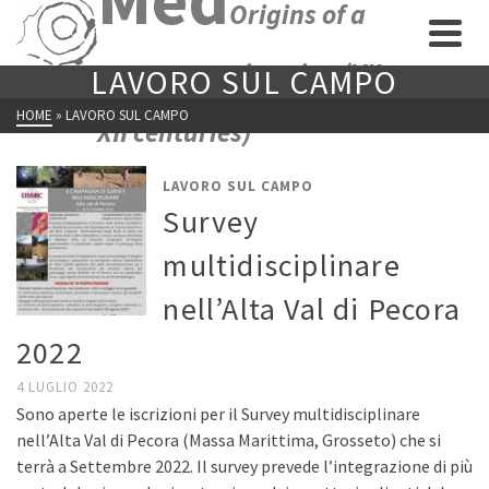
Origins of a
new economic union (VII-
LAVORO SUL CAMPO
HOME
»
LAVORO SUL CAMPO
XII centuries)
LAVORO SUL CAMPO
Survey
multidisciplinare
nell’Alta Val di Pecora
2022
4 LUGLIO 2022
Sono aperte le iscrizioni per il Survey multidisciplinare
nell’Alta Val di Pecora (Massa Marittima, Grosseto) che si
terrà a Settembre 2022. Il survey prevede l’integrazione di più