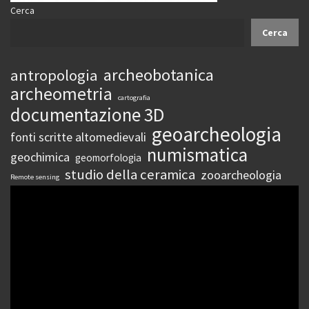
Cerca
Cerca
archeobotanica
antropologia
archeometria
cartografia
documentazione 3D
geoarcheologia
fonti scritte altomedievali
numismatica
geochimica
geomorfologia
studio della ceramica
zooarcheologia
Remote sensing
Video
Player