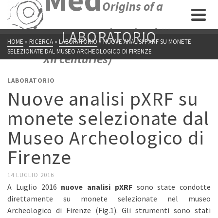
Origins of a
new economic union (VII-
LABORATORIO
HOME
»
RICERCA
»
LABORATORIO
»
NUOVE ANALISI PXRF SU MONETE
SELEZIONATE DAL MUSEO ARCHEOLOGICO DI FIRENZE
XII centuries)
LABORATORIO
Nuove analisi pXRF su
monete selezionate dal
Museo Archeologico di
Firenze
14 LUGLIO 2016
A Luglio 2016
nuove analisi pXRF
sono state condotte
direttamente su monete selezionate nel museo
Archeologico di Firenze (Fig.1). Gli strumenti sono stati