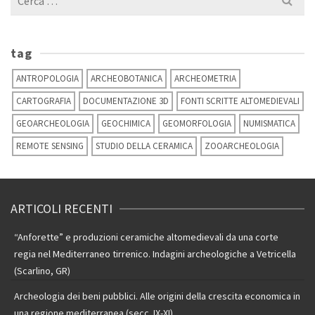
per:
tag
ANTROPOLOGIA
ARCHEOBOTANICA
ARCHEOMETRIA
CARTOGRAFIA
DOCUMENTAZIONE 3D
FONTI SCRITTE ALTOMEDIEVALI
GEOARCHEOLOGIA
GEOCHIMICA
GEOMORFOLOGIA
NUMISMATICA
REMOTE SENSING
STUDIO DELLA CERAMICA
ZOOARCHEOLOGIA
ARTICOLI RECENTI
“Anforette” e produzioni ceramiche altomedievali da una corte
regia nel Mediterraneo tirrenico. Indagini archeologiche a Vetricella
(Scarlino, GR)
Archeologia dei beni pubblici. Alle origini della crescita economica in
una regione mediterranea (secc. IX-XI)