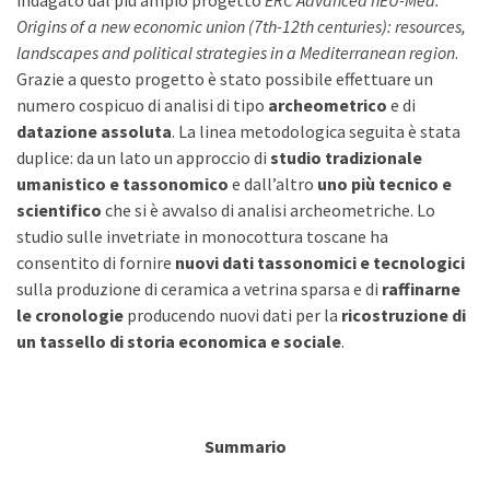
indagato dal più ampio progetto
ERC Advanced nEU-Med:
Origins of a new economic union (7th-12th centuries): resources,
landscapes and political strategies in a Mediterranean region
.
Grazie a questo progetto è stato possibile effettuare un
numero cospicuo di analisi di tipo
archeometrico
e di
datazione
assoluta
. La linea metodologica seguita è stata
duplice: da un lato un approccio di
studio tradizionale
umanistico e tassonomico
e dall’altro
uno più tecnico e
scientifico
che si è avvalso di analisi archeometriche. Lo
studio sulle invetriate in monocottura toscane ha
consentito di fornire
nuovi dati tassonomici e tecnologici
sulla produzione di ceramica a vetrina sparsa e di
raffinarne
le cronologie
producendo nuovi dati per la
ricostruzione di
un tassello di storia economica e sociale
.
Summario