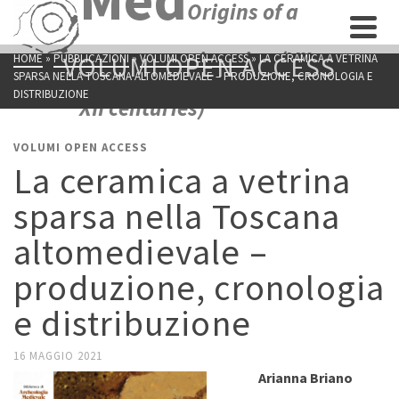
Origins of a
new economic union (VII-
VOLUMI OPEN ACCESS
HOME
»
PUBBLICAZIONI
»
VOLUMI OPEN ACCESS
»
LA CERAMICA A VETRINA
SPARSA NELLA TOSCANA ALTOMEDIEVALE – PRODUZIONE, CRONOLOGIA E
DISTRIBUZIONE
XII centuries)
VOLUMI OPEN ACCESS
La ceramica a vetrina
sparsa nella Toscana
altomedievale –
produzione, cronologia
e distribuzione
16 MAGGIO 2021
Arianna Briano