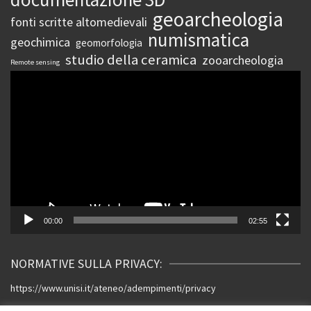
geoarcheologia
fonti scritte altomedievali
numismatica
geochimica
geomorfologia
studio della ceramica
zooarcheologia
Remote sensing
Video
Player
00:00
02:55
NORMATIVE SULLA PRIVACY:
https://www.unisi.it/ateneo/adempimenti/privacy