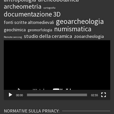
archeometria
cartografia
documentazione 3D
geoarcheologia
fonti scritte altomedievali
numismatica
geochimica
geomorfologia
studio della ceramica
zooarcheologia
Remote sensing
Video
Player
00:00
02:55
NORMATIVE SULLA PRIVACY: