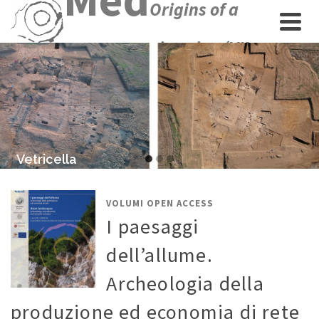
Origins of a
new economic union (VII-
XII centuries)
Vetricella
Go
Go
Go
to
to
to
slide
slide
slide
VOLUMI OPEN ACCESS
1
2
3
I paesaggi
dell’allume.
Archeologia della
produzione ed economia di rete