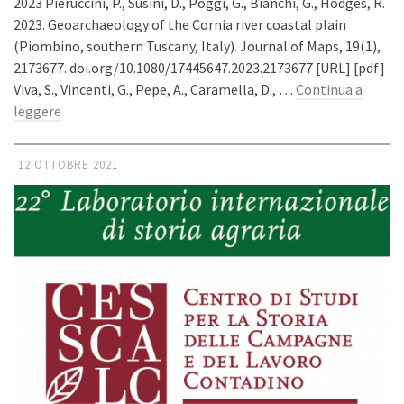
2023 Pieruccini, P., Susini, D., Poggi, G., Bianchi, G., Hodges, R.
2023. Geoarchaeology of the Cornia river coastal plain
(Piombino, southern Tuscany, Italy). Journal of Maps, 19(1),
2173677. doi.org/10.1080/17445647.2023.2173677 [URL] [pdf]
Viva, S., Vincenti, G., Pepe, A., Caramella, D., …
Continua a
leggere
12 OTTOBRE 2021